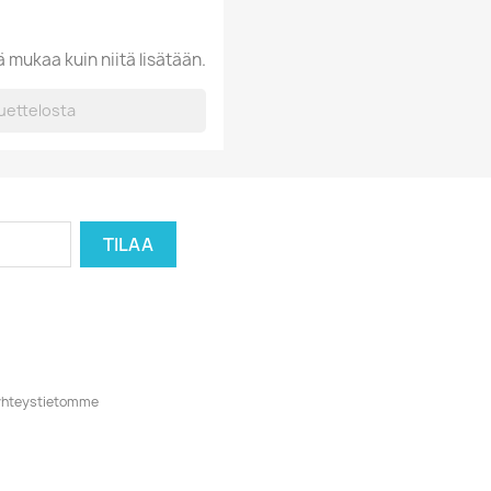
ä mukaa kuin niitä lisätään.
o yhteystietomme